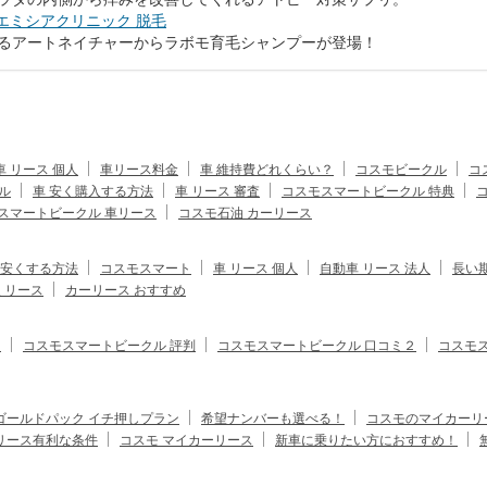
エミシアクリニック 脱毛
るアートネイチャーからラボモ育毛シャンプーが登場！
車 リース 個人
車リース料金
車 維持費どれくらい？
コスモビークル
コ
ル
車 安く購入する方法
車 リース 審査
コスモスマートビークル 特典
スマートビークル 車リース
コスモ石油 カーリース
安くする方法
コスモスマート
車 リース 個人
自動車 リース 法人
長い
人 リース
カーリース おすすめ
ミ
コスモスマートビークル 評判
コスモスマートビークル 口コミ２
コスモ
ゴールドパック イチ押しプラン
希望ナンバーも選べる！
コスモのマイカーリ
 リース有利な条件
コスモ マイカーリース
新車に乗りたい方におすすめ！