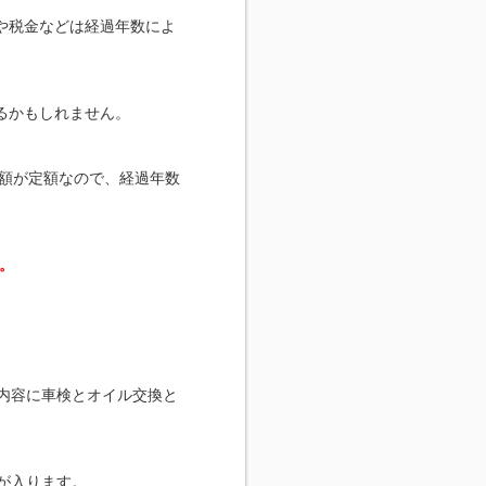
や税金などは経過年数によ
るかもしれません。
金額が定額なので、経過年数
。
内容に車検とオイル交換と
が入ります。