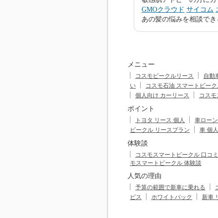
GMOクラウド
サイコム
あの髪の悩みを相談でき
メニュー
コスモビークルリース
自動
い
コスモ石油 スマートビーク
個人向け カーリース
コスモ
ポイント
トヨタ リース 個人
車ローン
ビークル リースプラン
車 個
体験談
コスモスマートビークル 口コ
モスマートビークル 体験談
人気の理由
予算の範囲で新車に乗れる
ビス
ホワイトパック
新車