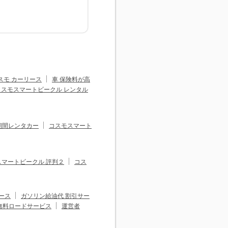
スモ カーリース
車 保険料が高
コスモスマートビークル レンタル
期間レンタカー
コスモスマート
スマートビークル 評判２
コス
ース
ガソリン給油代 割引サー
無料ロードサービス
運営者