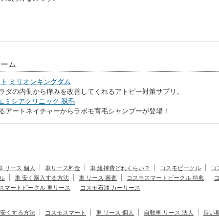
リーム
スト
ミリオンキングダム
ラダの内側から痒みを改善してくれるアトピー対策サプリ。
エミシアクリニック 脱毛
るアートネイチャーからラボモ育毛シャンプーが登場！
車 リース 個人
車リース料金
車 維持費どれくらい？
コスモビークル
コ
ル
車 安く購入する方法
車 リース 審査
コスモスマートビークル 特典
スマートビークル 車リース
コスモ石油 カーリース
安くする方法
コスモスマート
車 リース 個人
自動車 リース 法人
長い